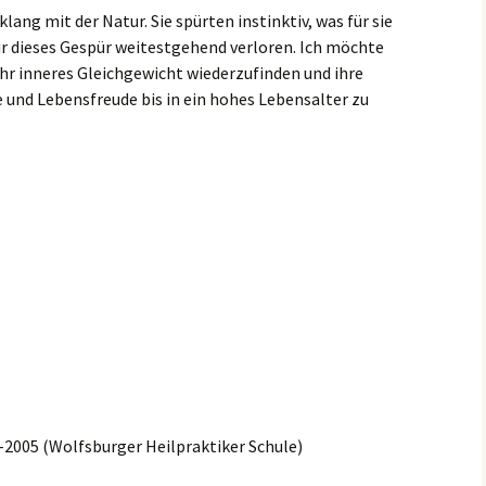
ang mit der Natur. Sie spürten instinktiv, was für sie
ir dieses Gespür weitestgehend verloren. Ich möchte
therapie
ihr inneres Gleichgewicht wiederzufinden und ihre
und Lebensfreude bis in ein hohes Lebensalter zu
rapie
edizin
tur
chung
rapie
nose- u.
-2005 (Wolfsburger Heilpraktiker Schule)