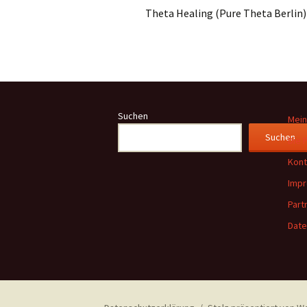
Theta Healing (Pure Theta Berlin)
Suchen
Mein
Suchen
Die 
Kont
Imp
Part
Date