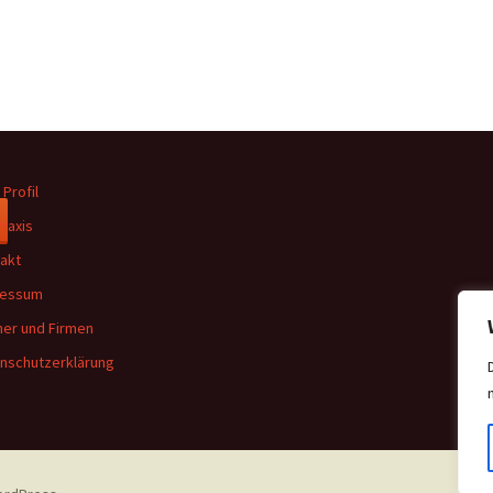
 Profil
Praxis
akt
ressum
ner und Firmen
nschutzerklärung