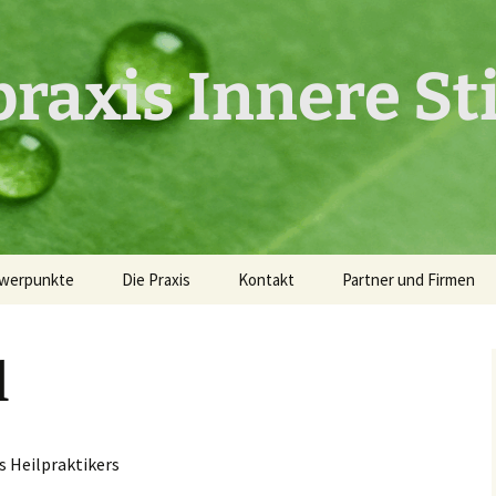
praxis Innere S
hwerpunkte
Die Praxis
Kontakt
Partner und Firmen
ng
l
,psych.
e
s Heilpraktikers