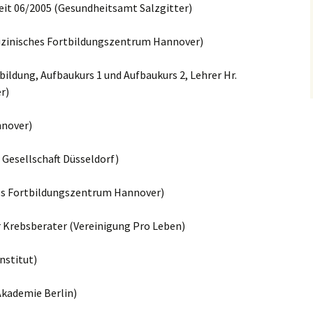
assagen
Ayurveda allgemein
seit 06/2005 (Gesundheitsamt Salzgitter)
Ayurvedische
izinisches Fortbildungszentrum Hannover)
Ernährungslehre
ildung, Aufbaukurs 1 und Aufbaukurs 2, Lehrer Hr.
r)
nnover)
Gesellschaft Düsseldorf)
es Fortbildungszentrum Hannover)
Krebsberater (Vereinigung Pro Leben)
nstitut)
kademie Berlin)