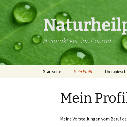
Zum
Inhalt
springen
Naturheil
Heilpraktiker Jan Conrad
Startseite
Mein Profil
Therapiesc
Theta Heali
Mein Profi
Wing Wave
Homöopathie
Homöopathi
Meine Vorstellungen vom Beruf de
Time Waver