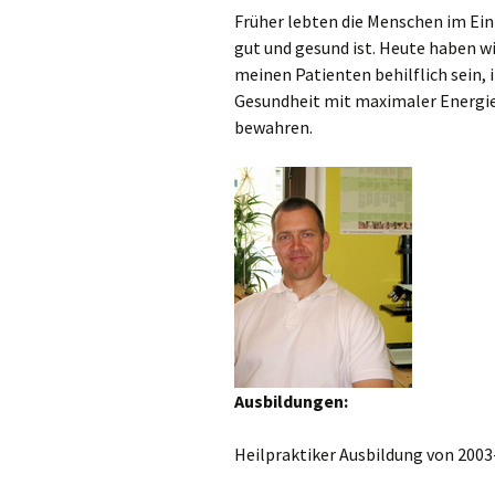
Früher lebten die Menschen im Einkl
gut und gesund ist. Heute haben w
Bioresonanz
Rayocomp
meinen Patienten behilflich sein, 
Gesundheit mit maximaler Energie 
Vitalfeldthe
bewahren.
Ernährungsm
Akupunktur
Ohrakupunk
Dunkelfeld
Blutuntersu
Blutegel The
Ausbildungen:
weitere Diag
Behandlung
Heilpraktiker Ausbildung von 2003